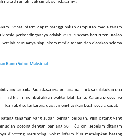
ah naga dirumah, yuk simak penjelasannya
anam. Sobat infarm dapat menggunakan campuran media tanam
uk rasio perbandingannya adalah 2:1:3:1 secara berurutan. Kalian
 Setelah semuanya siap, siram media tanam dan diamkan selama
aman Kamu Subur Maksimal
it yang terbaik. Pada dasarnya penanaman ini bisa dilakukan dua
atif ini diklaim membutuhkan waktu lebih lama, Karena prosesnya
ebih banyak disukai karena dapat menghasilkan buah secara cepat.
ek batang tanaman yang sudah pernah berbuah. Pilih batang yang
 kemudian potong dengan panjang 50 – 80 cm. sebelum ditanam
nya dipotong meruncing. Sobat infarm bisa mecelupkan batang