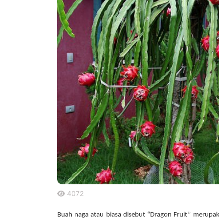
4072
.
Buah naga atau biasa disebut “Dragon Fruit” merupakan