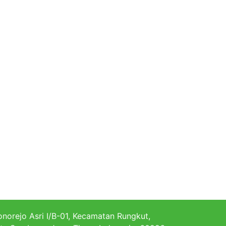
norejo Asri I/B-01, Kecamatan Rungkut,