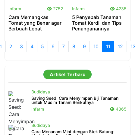
.
.
Infarm
2752
Infarm
4235
Cara Memangkas
5 Penyebab Tanaman
Tomat yang Benar agar
Tomat Kerdil dan Tips
Berbuah Lebat
Penanganannya
1
2
3
4
5
6
7
8
9
10
11
12
1
Artikel Terbaru
Budidaya
Saving Seed: Cara Menyimpan Biji Tanaman
untuk Musim Tanam Berikutnya
Infarm
4365
Budidaya
Cara Menanam Mint dengan Stek Batang: