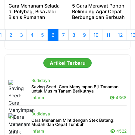
Cara Menanam Selada
5 Cara Merawat Pohon
di Polybag, Bisa Jadi
Belimbing Agar Cepat
Bisnis Rumahan
Berbunga dan Berbuah
1
2
3
4
5
6
7
8
9
10
11
12
1
Artikel Terbaru
Budidaya
Saving Seed: Cara Menyimpan Biji Tanaman
untuk Musim Tanam Berikutnya
Infarm
4368
Budidaya
Cara Menanam Mint dengan Stek Batang:
Mudah dan Cepat Tumbuh!
Infarm
4522